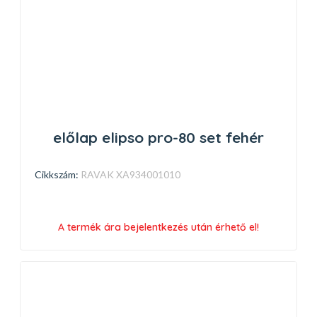
előlap elipso pro-80 set fehér
Cikkszám:
RAVAK XA934001010
A termék ára bejelentkezés után érhető el!