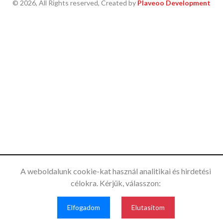
© 2026, All Rights reserved, Created by
Plaveoo Development
A weboldalunk cookie-kat használ analitikai és hirdetési
célokra. Kérjük, válasszon:
Ez a weboldal a felhasználói élmény
optimalizálása és a látogatottság
Elfogadom
Elfogadom
Elutasítom
mérésére érdekében sütiket