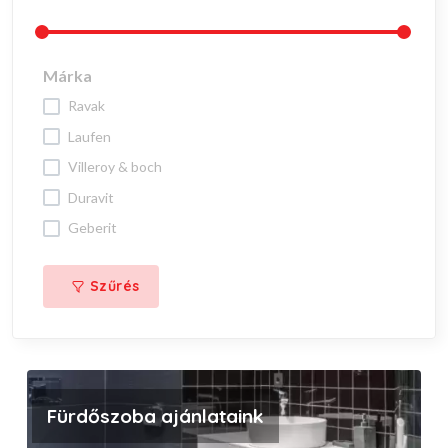
Márka
ravak
laufen
villeroy & boch
duravit
geberit
Szűrés
Fürdőszoba ajánlataink