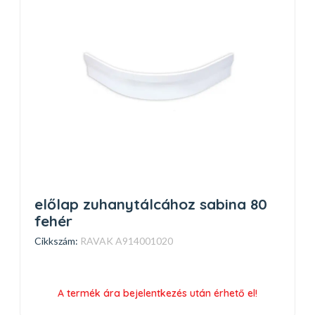
előlap zuhanytálcához sabina 80
fehér
Cikkszám:
RAVAK A914001020
A termék ára bejelentkezés után érhető el!