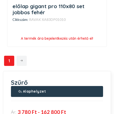
előlap gigant pro 110x80 set
jobbos fehér
Cikkszám:
RAVAK XA83DP01010
A termék ára bejelentkezés után érhető el!
1
Szűrő
Alaphelyzet
Ár: