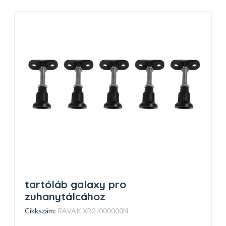
tartóláb galaxy pro
zuhanytálcához
Cikkszám:
RAVAK XB2J000000N