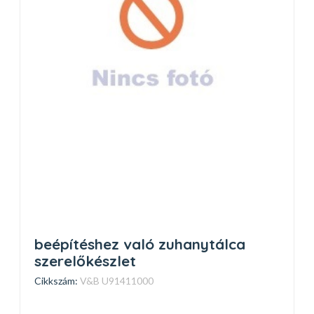
beépítéshez való zuhanytálca
szerelőkészlet
Cikkszám:
V&B U91411000