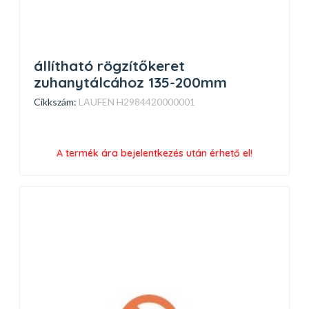
állítható rögzítőkeret
zuhanytálcához 135-200mm
Cikkszám:
LAUFEN H2984420000001
A termék ára bejelentkezés után érhető el!