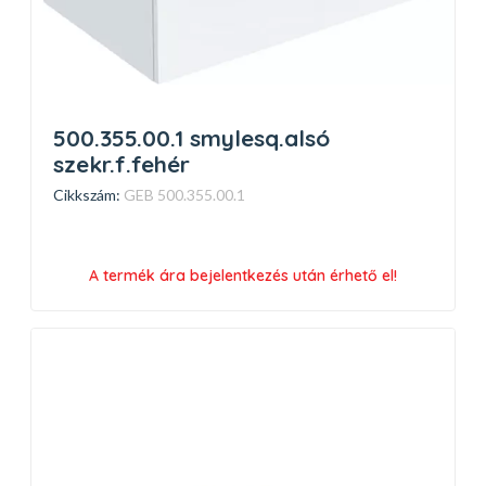
500.355.00.1 smylesq.alsó
szekr.f.fehér
Cikkszám:
GEB 500.355.00.1
A termék ára bejelentkezés után érhető el!