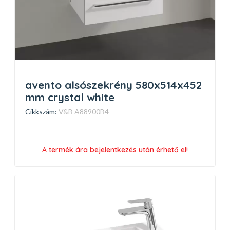
avento alsószekrény 580x514x452
mm crystal white
Cikkszám:
V&B A88900B4
A termék ára bejelentkezés után érhető el!