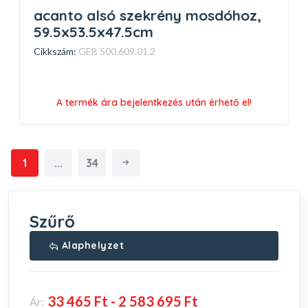
acanto alsó szekrény mosdóhoz,
59.5x53.5x47.5cm
Cikkszám:
GEB 500.609.01.2
A termék ára bejelentkezés után érhető el!
1
...
34
Szűrő
Alaphelyzet
Ár: