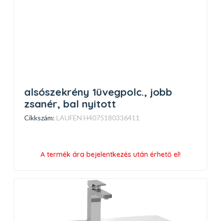
alsószekrény 1üvegpolc., jobb
zsanér, bal nyitott
Cikkszám:
LAUFEN H4075180336411
A termék ára bejelentkezés után érhető el!