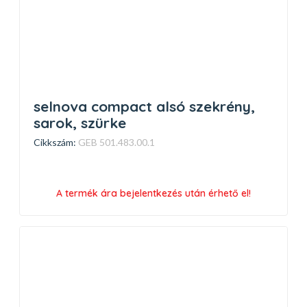
selnova compact alsó szekrény,
sarok, szürke
Cikkszám:
GEB 501.483.00.1
A termék ára bejelentkezés után érhető el!