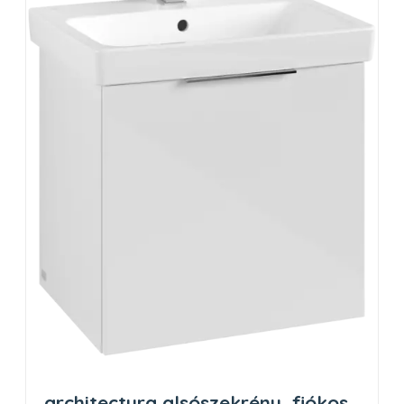
architectura alsószekrény, fiókos,