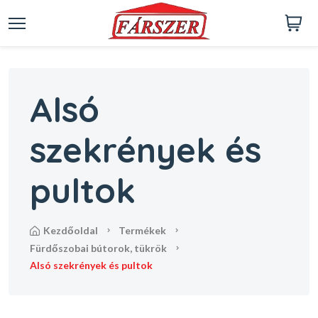
Alsó
szekrények és
pultok
kezdőoldal
termékek
fürdőszobai bútorok, tükrök
alsó szekrények és pultok