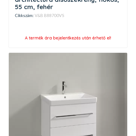
55 cm, fehér
Cikkszám:
V&B B88700VS
A termék ára bejelentkezés után érhető el!