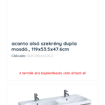
acanto alsó szekrény dupla
mosdó., 119x53.5x47.6cm
Cikkszám:
GEB 500.613.01.2
A termék ára bejelentkezés után érhető el!