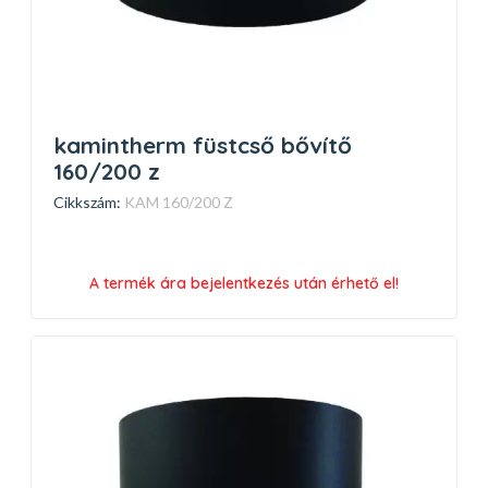
kamintherm füstcső bővítő
160/200 z
Cikkszám:
KAM 160/200 Z
A termék ára bejelentkezés után érhető el!