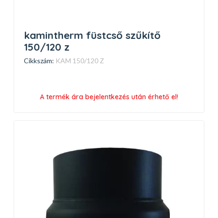
kamintherm füstcső szűkítő
150/120 z
Cikkszám:
KAM 150/120 Z
A termék ára bejelentkezés után érhető el!