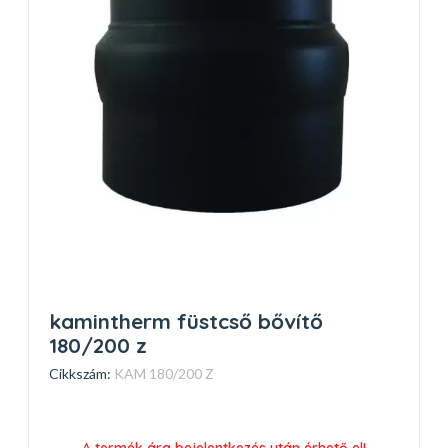
kamintherm füstcső bővítő
180/200 z
Cikkszám:
KAM 180/200 Z
A termék ára bejelentkezés után érhető el!