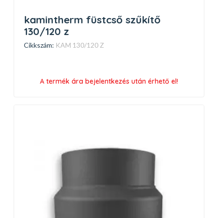
kamintherm füstcső szűkítő
130/120 z
Cikkszám:
KAM 130/120 Z
A termék ára bejelentkezés után érhető el!