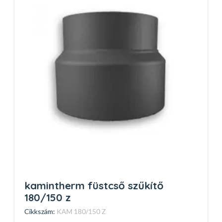
kamintherm füstcső szűkítő
180/150 z
Cikkszám:
KAM 180/150 Z