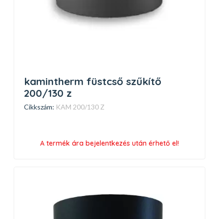
kamintherm füstcső szűkítő
200/130 z
Cikkszám:
KAM 200/130 Z
A termék ára bejelentkezés után érhető el!