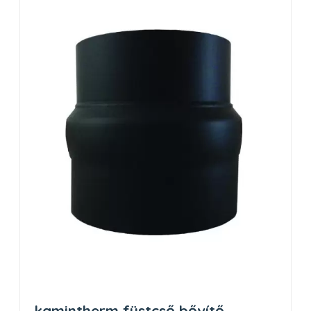
kamintherm füstcső bővítő