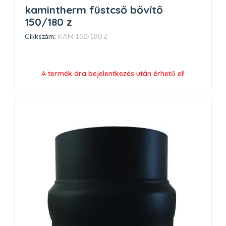
kamintherm füstcső bővítő
150/180 z
Cikkszám:
KAM 150/180 Z
A termék ára bejelentkezés után érhető el!