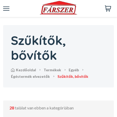
Szűkítők,
bővítők
kezdőoldal
termékek
egyéb
égéstermék elvezetők
szűkítők, bővítők
28
találat van ebben a kategóriában