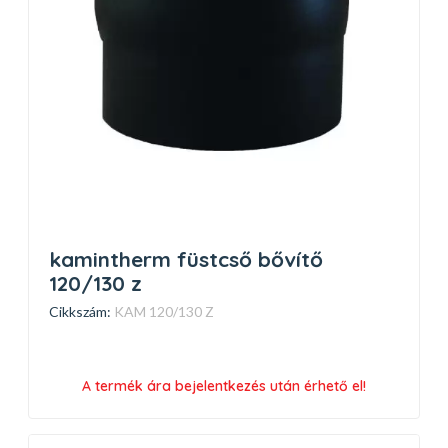
kamintherm füstcső bővítő
120/130 z
Cikkszám:
KAM 120/130 Z
A termék ára bejelentkezés után érhető el!