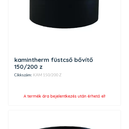
kamintherm füstcső bővítő
150/200 z
Cikkszám:
KAM 150/200 Z
A termék ára bejelentkezés után érhető el!