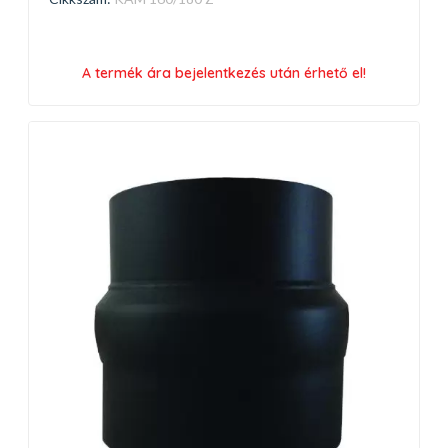
A termék ára bejelentkezés után érhető el!