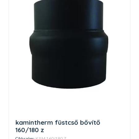
kamintherm füstcső bővítő
160/180 z
Cikkszám:
KAM 160/180 Z