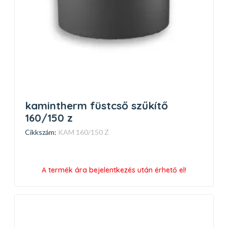
kamintherm füstcső szűkítő
160/150 z
Cikkszám:
KAM 160/150 Z
A termék ára bejelentkezés után érhető el!