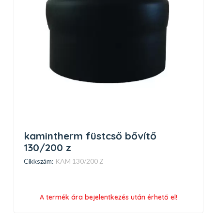
kamintherm füstcső bővítő
130/200 z
Cikkszám:
KAM 130/200 Z
A termék ára bejelentkezés után érhető el!