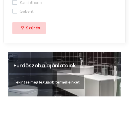
kamintherm
geberit
Szűrés
Fürdőszoba ajánlataink
Tekintse meg legújabb termékeinket