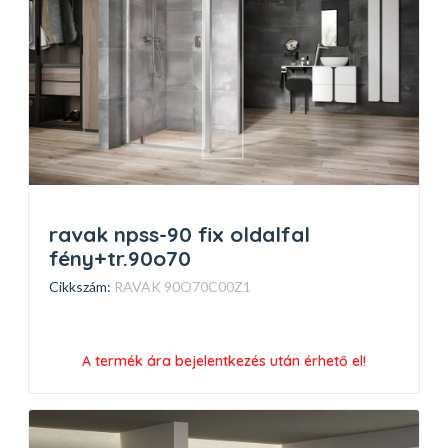
ravak npss-90 fix oldalfal
fény+tr.90o70
Cikkszám:
RAVAK 90O70C00Z1
A termék ára bejelentkezés után érhető el!