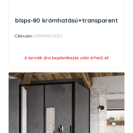
blsps-80 krómhatású+transparent
Cikkszám:
X9BM40C00Z1
A termék ára bejelentkezés után érhető el!