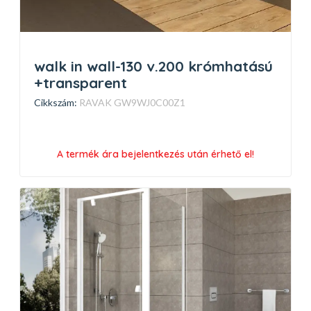
walk in wall-130 v.200 krómhatású
+transparent
Cikkszám:
RAVAK GW9WJ0C00Z1
A termék ára bejelentkezés után érhető el!