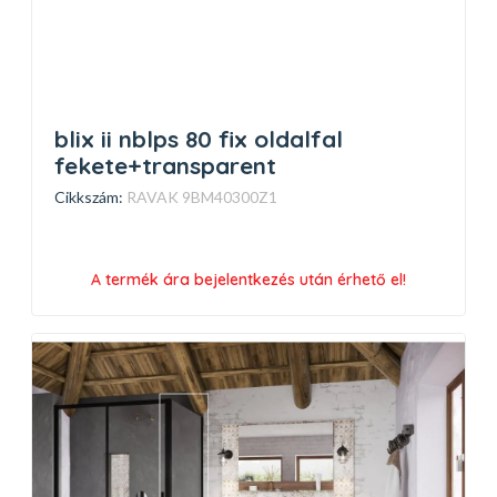
blix ii nblps 80 fix oldalfal
fekete+transparent
Cikkszám:
RAVAK 9BM40300Z1
A termék ára bejelentkezés után érhető el!