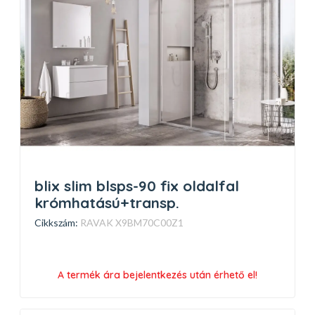
blix slim blsps-90 fix oldalfal
krómhatású+transp.
Cikkszám:
RAVAK X9BM70C00Z1
A termék ára bejelentkezés után érhető el!