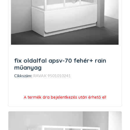
fix oldalfal apsv-70 fehér+ rain
műanyag
Cikkszám:
RAVAK 9501010241
A termék ára bejelentkezés után érhető el!