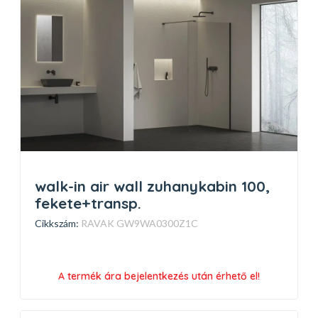
walk-in air wall zuhanykabin 100,
fekete+transp.
Cikkszám:
RAVAK GW9WA0300Z1C
A termék ára bejelentkezés után érhető el!