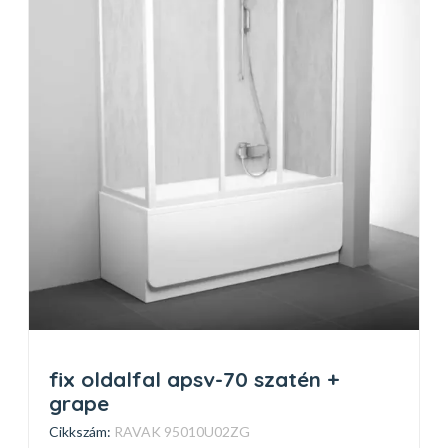
fix oldalfal apsv-70 szatén +
grape
Cikkszám:
RAVAK 95010U02ZG