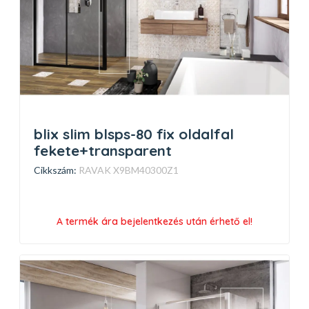
blix slim blsps-80 fix oldalfal
fekete+transparent
Cikkszám:
RAVAK X9BM40300Z1
A termék ára bejelentkezés után érhető el!