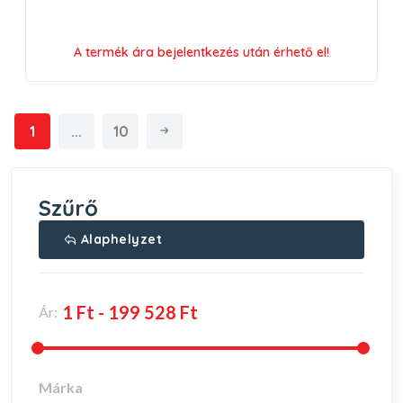
A termék ára bejelentkezés után érhető el!
1
...
10
Szűrő
Alaphelyzet
Ár:
Márka