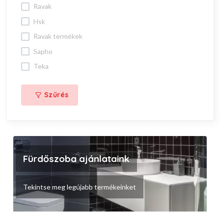
ravak
hsk
ravak termékek
sapho
teka
Szűrés
Fürdőszoba ajánlataink
Tekintse meg legújabb termékeinket