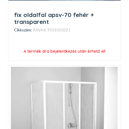
fix oldalfal apsv-70 fehér +
transparent
Cikkszám:
RAVAK 95010102Z1
A termék ára bejelentkezés után érhető el!