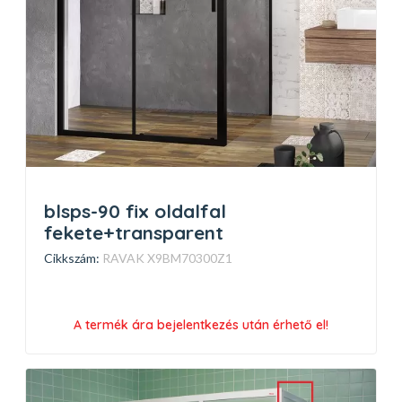
blsps-90 fix oldalfal
fekete+transparent
Cikkszám:
RAVAK X9BM70300Z1
A termék ára bejelentkezés után érhető el!