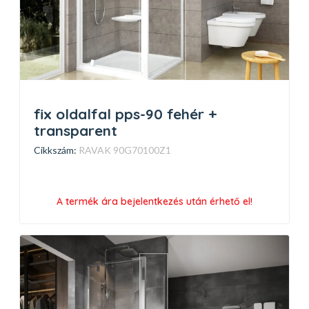
fix oldalfal pps-90 fehér +
transparent
Cikkszám:
RAVAK 90G70100Z1
A termék ára bejelentkezés után érhető el!