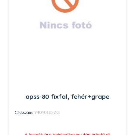
apss-80 fixfal, fehér+grape
Cikkszám:
94040102ZG
A termék ára bejelentkezés után érhető el!