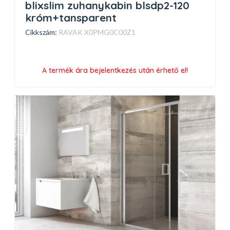
blixslim zuhanykabin blsdp2-120
króm+tansparent
Cikkszám:
RAVAK X0PMG0C00Z1
A termék ára bejelentkezés után érhető el!