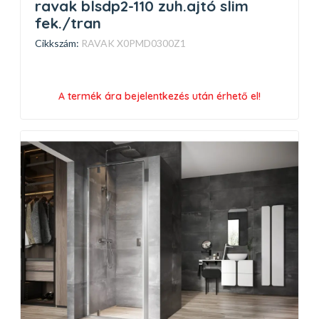
ravak blsdp2-110 zuh.ajtó slim
fek./tran
Cikkszám:
RAVAK X0PMD0300Z1
A termék ára bejelentkezés után érhető el!