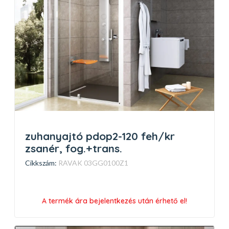
zuhanyajtó pdop2-120 feh/kr
zsanér, fog.+trans.
Cikkszám:
RAVAK 03GG0100Z1
A termék ára bejelentkezés után érhető el!