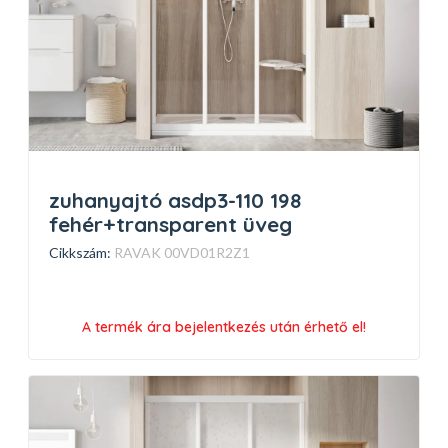
zuhanyajtó asdp3-110 198
fehér+transparent üveg
Cikkszám:
RAVAK 00VD01R2Z1
A termék ára bejelentkezés után érhető el!