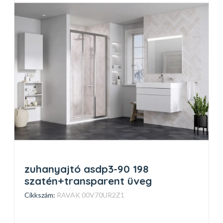
zuhanyajtó asdp3-90 198
szatén+transparent üveg
Cikkszám:
RAVAK 00V70UR2Z1