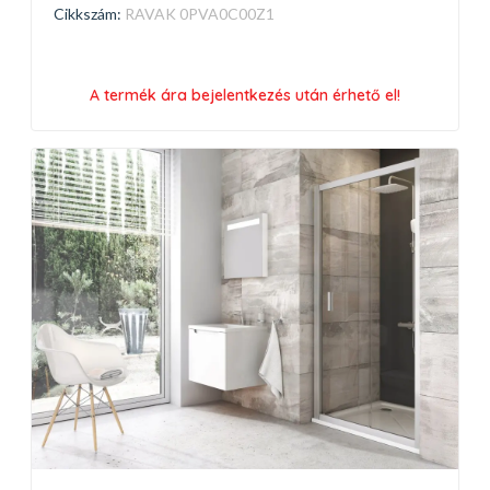
Cikkszám:
RAVAK 0PVA0C00Z1
A termék ára bejelentkezés után érhető el!