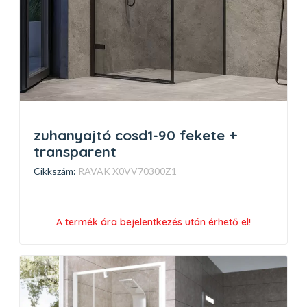
zuhanyajtó cosd1-90 fekete +
transparent
Cikkszám:
RAVAK X0VV70300Z1
A termék ára bejelentkezés után érhető el!