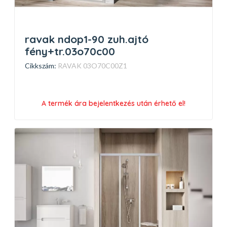
ravak ndop1-90 zuh.ajtó
fény+tr.03o70c00
Cikkszám:
RAVAK 03O70C00Z1
A termék ára bejelentkezés után érhető el!