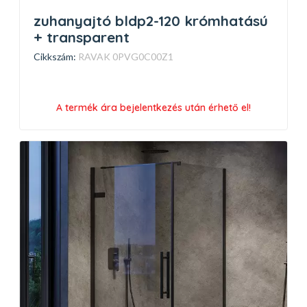
zuhanyajtó bldp2-120 krómhatású
+ transparent
Cikkszám:
RAVAK 0PVG0C00Z1
A termék ára bejelentkezés után érhető el!