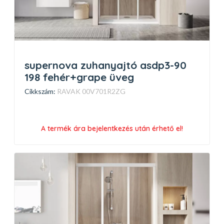
supernova zuhanyajtó asdp3-90
198 fehér+grape üveg
Cikkszám:
RAVAK 00V701R2ZG
A termék ára bejelentkezés után érhető el!