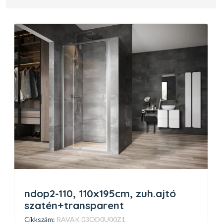
ndop2-110, 110x195cm, zuh.ajtó
szatén+transparent
Cikkszám:
RAVAK 03OD0U00Z1