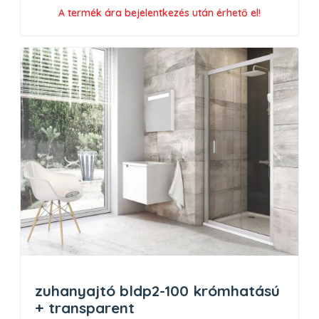
A termék ára bejelentkezés után érhető el!
zuhanyajtó bldp2-100 krómhatású
+ transparent