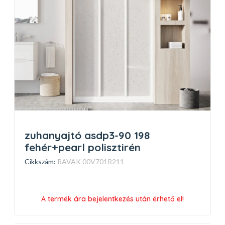
zuhanyajtó asdp3-90 198
fehér+pearl polisztirén
Cikkszám:
RAVAK 00V701R211
A termék ára bejelentkezés után érhető el!