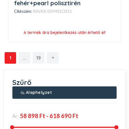
fehér+pearl polisztirén
Cikkszám:
RAVAK 03V401O211
A termék ára bejelentkezés után érhető el!
1
...
19
Szűrő
Alaphelyzet
Ár: