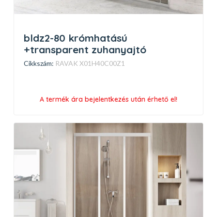
bldz2-80 krómhatású
+transparent zuhanyajtó
Cikkszám:
RAVAK X01H40C00Z1
A termék ára bejelentkezés után érhető el!