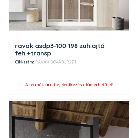
ravak asdp3-100 198 zuh.ajtó
feh.+transp
Cikkszám:
RAVAK 00VA01R2Z1
A termék ára bejelentkezés után érhető el!