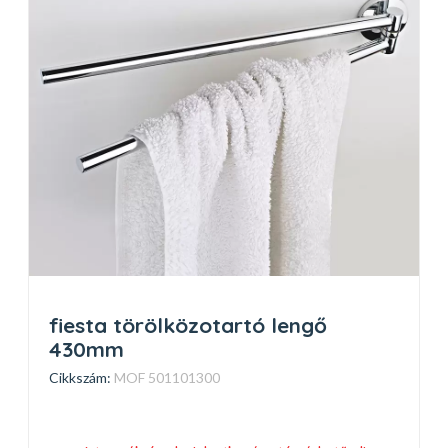
fiesta törölközotartó lengő
430mm
Cikkszám:
MOF 501101300