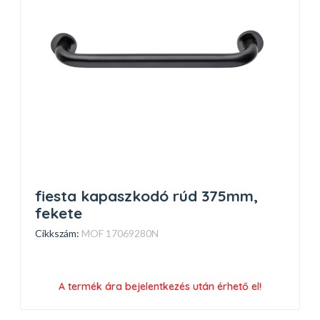
fiesta kapaszkodó rúd 375mm,
fekete
Cikkszám:
MOF 17069280N
A termék ára bejelentkezés után érhető el!