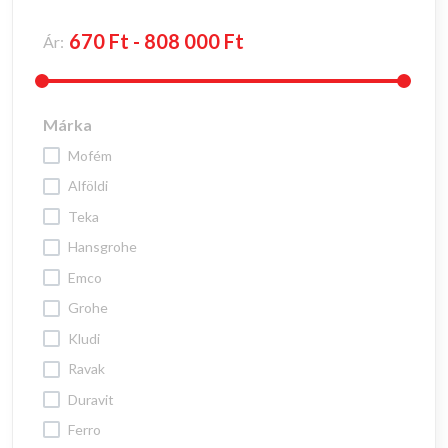
Ár:
Márka
mofém
alföldi
teka
hansgrohe
emco
grohe
kludi
ravak
duravit
ferro