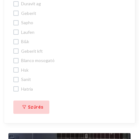
duravit ag
geberit
sapho
laufen
b&k
geberit kft
blanco mosogató
hsk
sanit
hatria
Szűrés