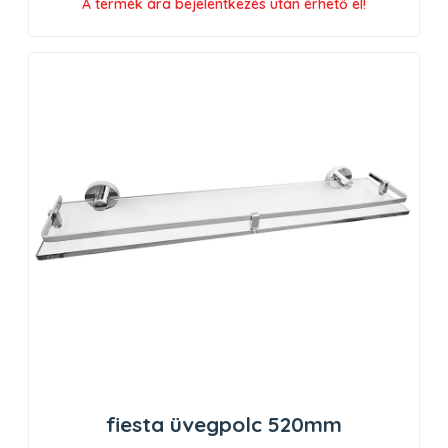
A termék ára bejelentkezés után érhető el!
fiesta üvegpolc 520mm