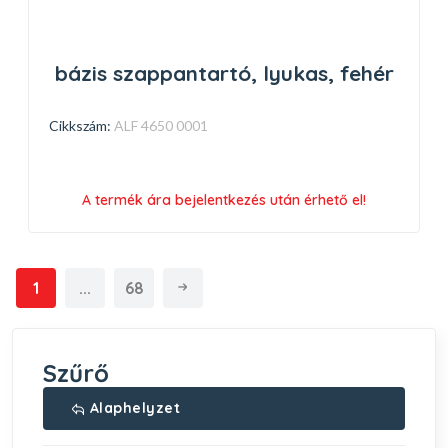
bázis szappantartó, lyukas, fehér
Cikkszám:
ALF 4650 0001
A termék ára bejelentkezés után érhető el!
1
...
68
Szűrő
Alaphelyzet