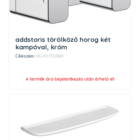
addstoris törölköző horog két
kampóval, króm
Cikkszám:
HG 41755000
A termék ára bejelentkezés után érhető el!