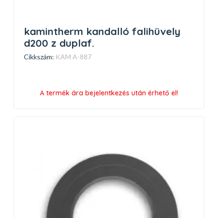
kamintherm kandalló falihüvely
d200 z duplaf.
Cikkszám:
KAM A-887
A termék ára bejelentkezés után érhető el!