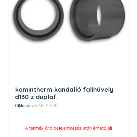
kamintherm kandalló falihüvely
d130 z duplaf.
Cikkszám:
KAM A-930
A termék ára bejelentkezés után érhető el!