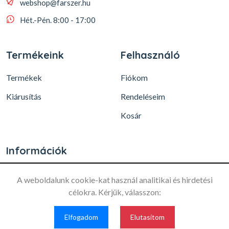
webshop@farszer.hu
Hét.-Pén. 8:00 - 17:00
Termékeink
Felhasználó
Termékek
Fiókom
Kiárusítás
Rendeléseim
Kosár
Információk
A weboldalunk cookie-kat használ analitikai és hirdetési
Ez a weboldal a felhasználói
célokra. Kérjük, válasszon:
élmény optimalizálása és a
látogatottság mérésére
Elfogadom
Elfogadom
Elutasítom
© 2026, All Rights reserved, Created by
Plaveoo Development
érdekében sütiket használ.