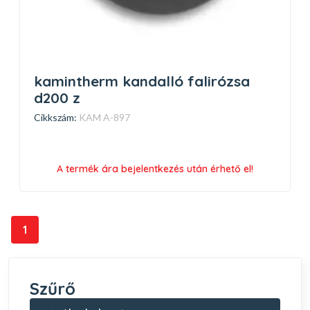
kamintherm kandalló falirózsa
d200 z
Cikkszám:
KAM A-897
A termék ára bejelentkezés után érhető el!
1
Szűrő