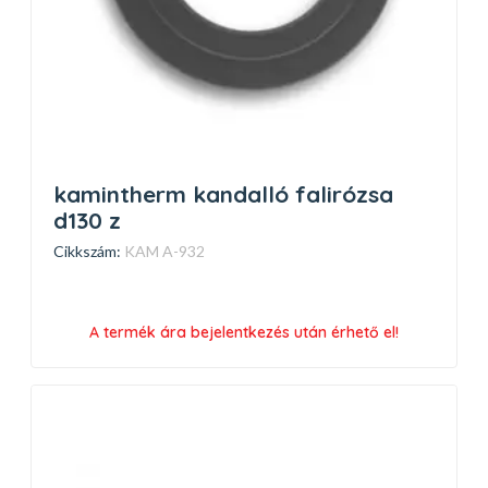
kamintherm kandalló falirózsa
d130 z
Cikkszám:
KAM A-932
A termék ára bejelentkezés után érhető el!