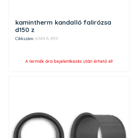
kamintherm kandalló falirózsa
d150 z
Cikkszám:
KAM A-893
A termék ára bejelentkezés után érhető el!