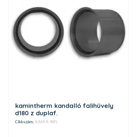
kamintherm kandalló falihüvely
d180 z duplaf.
Cikkszám:
KAM A-885