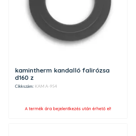
kamintherm kandalló falirózsa
d160 z
Cikkszám:
KAM A-954
A termék ára bejelentkezés után érhető el!