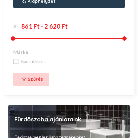
Alaphelyzet
Ár:
Márka
kamintherm
Szűrés
Fürdőszoba ajánlataink
Tekintse meg legújabb termékeinket