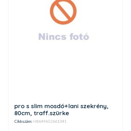
pro s slim mosdó+lani szekrény,
80cm, traff.szürke
Cikkszám:
H8649652661041