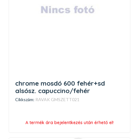
chrome mosdó 600 fehér+sd
alsósz. capuccino/fehér
Cikkszám:
RAVAK GMSZETT021
A termék ára bejelentkezés után érhető el!