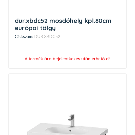
dur.xbdc52 mosdóhely kpl.80cm
európai tölgy
Cikkszám:
DUR XBDC52
A termék ára bejelentkezés után érhető el!