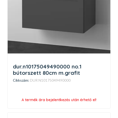
dur.n10175049490000 no.1
bútorszett 80cm m.grafit
Cikkszám:
DUR N10175049490000
A termék ára bejelentkezés után érhető el!