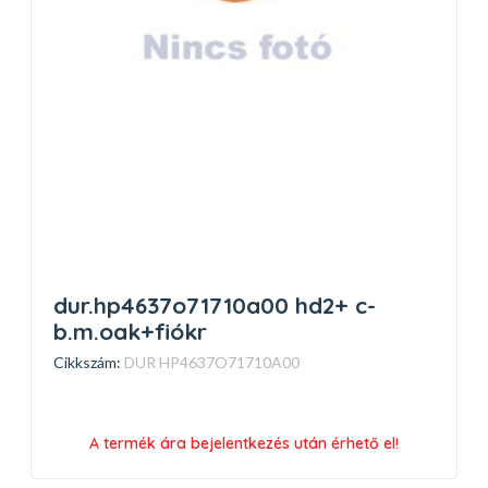
dur.hp4637o71710a00 hd2+ c-
b.m.oak+fiókr
Cikkszám:
DUR HP4637O71710A00
A termék ára bejelentkezés után érhető el!