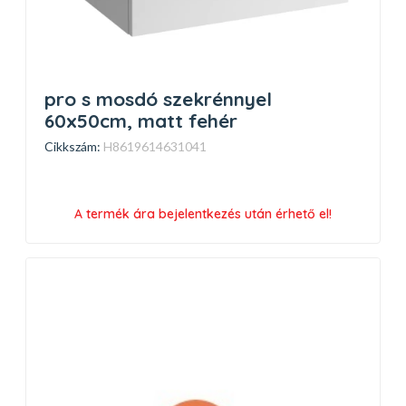
pro s mosdó szekrénnyel
60x50cm, matt fehér
Cikkszám:
H8619614631041
A termék ára bejelentkezés után érhető el!