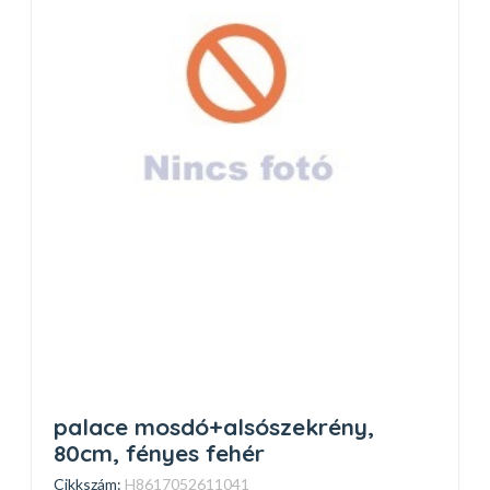
palace mosdó+alsószekrény,
80cm, fényes fehér
Cikkszám:
H8617052611041