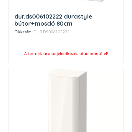
dur.ds006102222 durastyle
bútor+mosdó 80cm
Cikkszám:
DUR DS006102222
A termék ára bejelentkezés után érhető el!