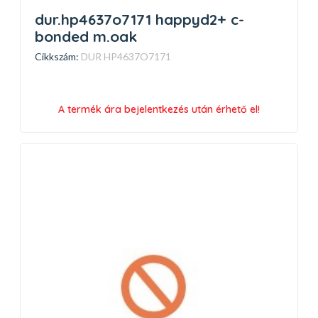
dur.hp4637o7171 happyd2+ c-
bonded m.oak
Cikkszám:
DUR HP4637O7171
A termék ára bejelentkezés után érhető el!