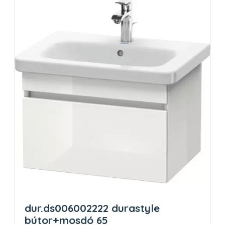
dur.ds006002222 durastyle
bútor+mosdó 65