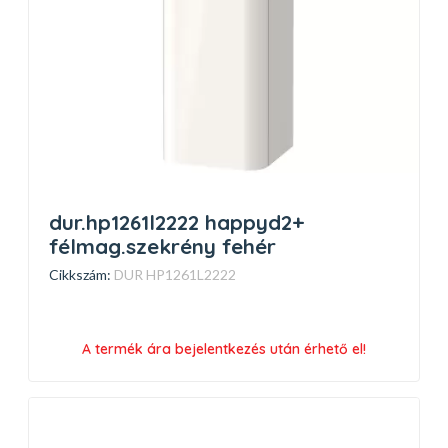
dur.hp1261l2222 happyd2+
félmag.szekrény fehér
Cikkszám:
DUR HP1261L2222
A termék ára bejelentkezés után érhető el!