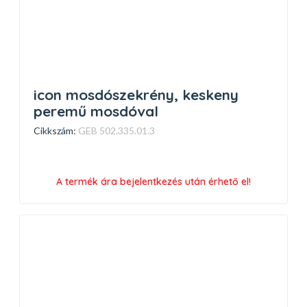
icon mosdószekrény, keskeny
peremű mosdóval
Cikkszám:
GEB 502.335.01.3
A termék ára bejelentkezés után érhető el!