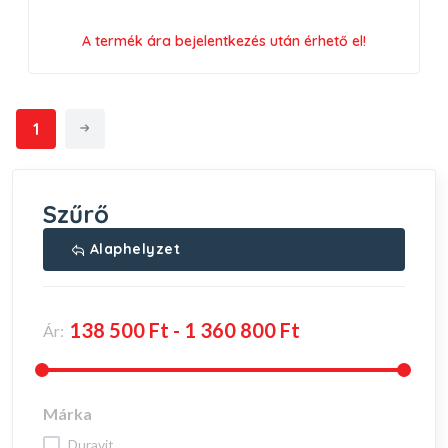
A termék ára bejelentkezés után érhető el!
1
Szűrő
Alaphelyzet
Ár:
Márka
duravit