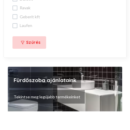
ravak
geberit kft
laufen
Szűrés
Fürdőszoba ajánlataink
Tekintse meg legújabb termékeinket