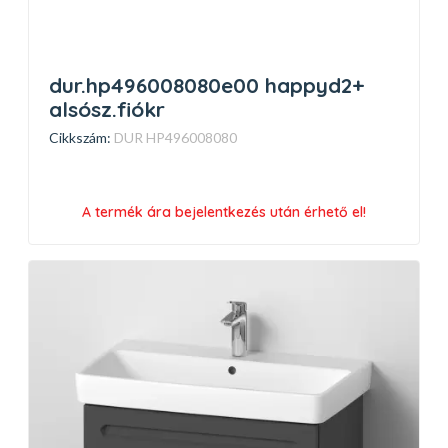
dur.hp496008080e00 happyd2+
alsósz.fiókr
Cikkszám:
DUR HP496008080
A termék ára bejelentkezés után érhető el!