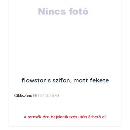
flowstar s szifon, matt fekete
Cikkszám:
HG 52105670
A termék ára bejelentkezés után érhető el!