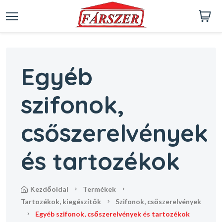
Egyéb
szifonok,
csőszerelvények
és tartozékok
kezdőoldal
termékek
tartozékok, kiegészítők
szifonok, csőszerelvények
egyéb szifonok, csőszerelvények és tartozékok