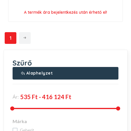
A termék ára bejelentkezés után érhető el!
1
Szűrő
Alaphelyzet
Ár:
Márka
geberit