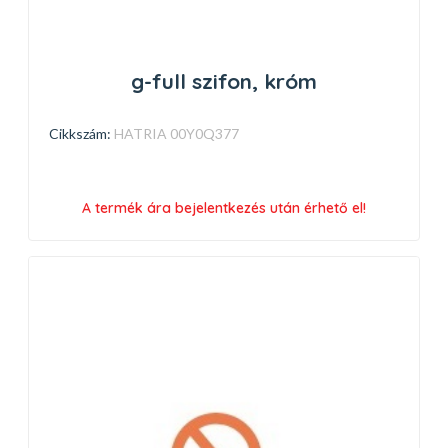
g-full szifon, króm
Cikkszám:
HATRIA 00Y0Q377
A termék ára bejelentkezés után érhető el!