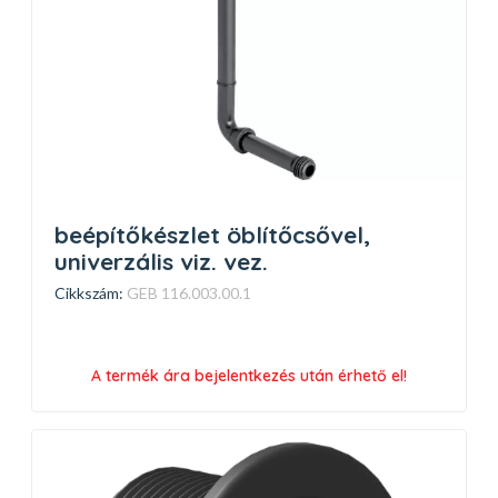
beépítőkészlet öblítőcsővel,
univerzális viz. vez.
Cikkszám:
GEB 116.003.00.1
A termék ára bejelentkezés után érhető el!