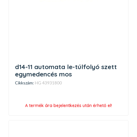
d14-11 automata le-túlfolyó szett
egymedencés mos
Cikkszám:
HG 43931800
A termék ára bejelentkezés után érhető el!