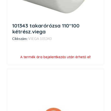
101343 takarórózsa 110*100
kétrész.viega
Cikkszám:
VIEGA 101343
A termék ára bejelentkezés után érhető el!