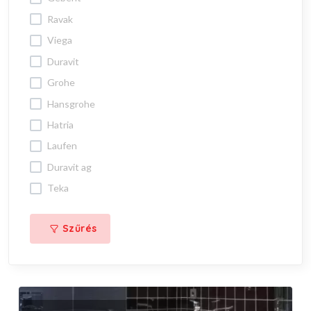
ravak
viega
duravit
grohe
hansgrohe
hatria
laufen
duravit ag
teka
Szűrés