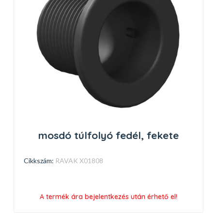
mosdó túlfolyó fedél, fekete
Cikkszám:
RAVAK X01808
A termék ára bejelentkezés után érhető el!