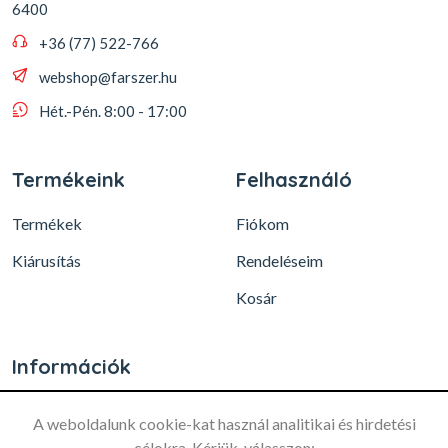
6400
+36 (77) 522-766
webshop@farszer.hu
Hét.-Pén. 8:00 - 17:00
Termékeink
Felhasználó
Termékek
Fiókom
Kiárusítás
Rendeléseim
Kosár
Információk
A weboldalunk cookie-kat használ analitikai és hirdetési
Ez a weboldal a felhasználói
célokra. Kérjük, válasszon: