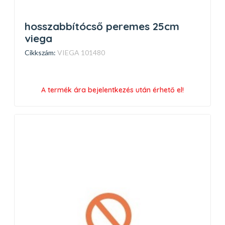
hosszabbítócső peremes 25cm
viega
Cikkszám:
VIEGA 101480
A termék ára bejelentkezés után érhető el!