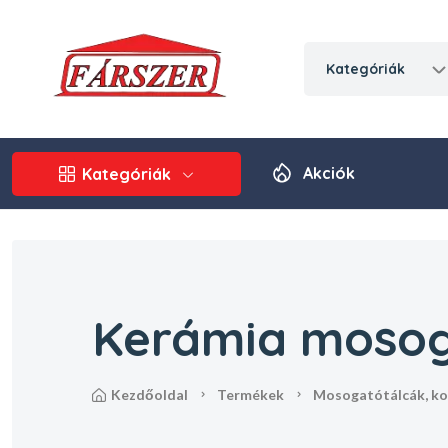
kategóriák
Akciók
Kategóriák
Kerámia mosog
kezdőoldal
termékek
mosogatótálcák, k