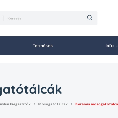
Termékek
Info
atótálcák
onyhai kiegészítők
mosogatótálcák
kerámia mosogatótálc