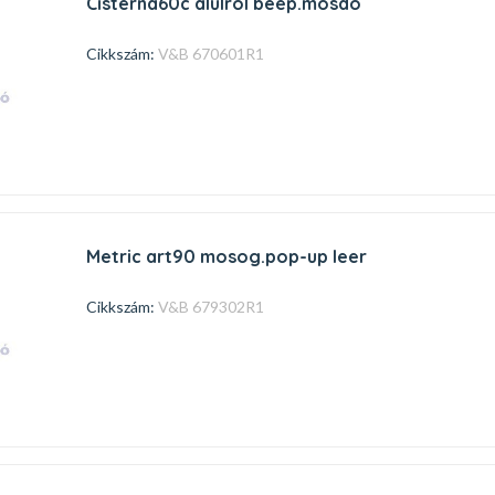
cisterna60c alulról beép.mosdó
Cikkszám:
V&B 670601R1
metric art90 mosog.pop-up leer
Cikkszám:
V&B 679302R1