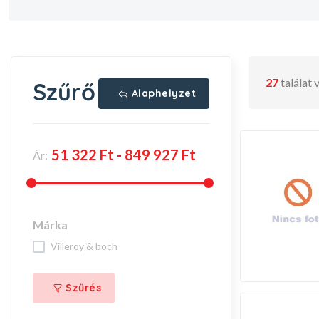
27
találat
Szűrő
Alaphelyzet
Ár:
Márka
villeroy & boch
Szűrés