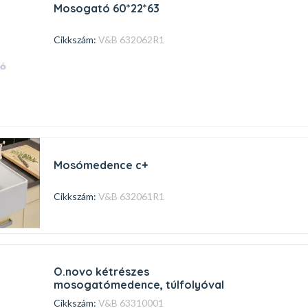
mosogató 60*22*63
Cikkszám:
V&B 632062R1
mosómedence c+
Cikkszám:
V&B 632061R1
o.novo kétrészes
mosogatómedence, túlfolyóval
Cikkszám:
V&B 63310001