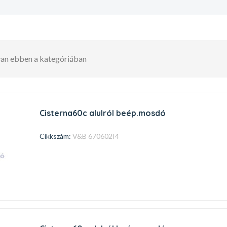
 van ebben a kategóriában
cisterna60c alulról beép.mosdó
Cikkszám:
V&B 670602I4