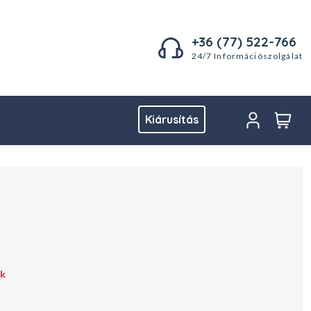
+36 (77) 522-766
24/7 Információszolgálat
Kiárusítás
ák