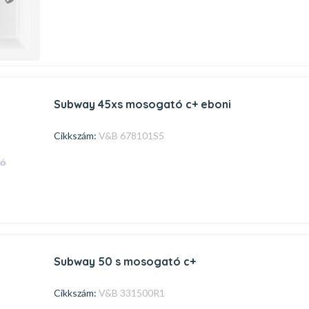
subway 45xs mosogató c+ eboni
Cikkszám:
V&B 678101S5
subway 50 s mosogató c+
Cikkszám:
V&B 331500R1