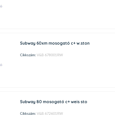
subway 60xm mosogató c+ w.ston
Cikkszám:
V&B 678001RW
subway 80 mosogató c+ weis sto
Cikkszám:
V&B 672601RW