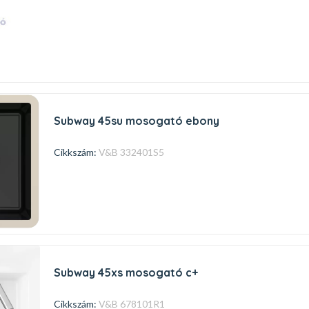
subway 45su mosogató ebony
Cikkszám:
V&B 332401S5
subway 45xs mosogató c+
Cikkszám:
V&B 678101R1