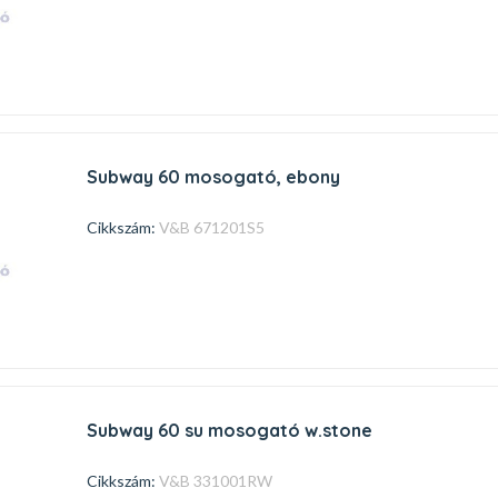
subway 60 mosogató, ebony
Cikkszám:
V&B 671201S5
subway 60 su mosogató w.stone
Cikkszám:
V&B 331001RW