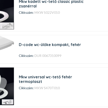
mkw kadett wc-tető classic plastic
zsanérral
Cikkszám:
MKW S022V010
d-code wc-ülőke kompakt, fehér
Cikkszám:
DUR 0067310099
mkw universal wc-tető fehér
termoplaszt
Cikkszám:
MKW S470T010