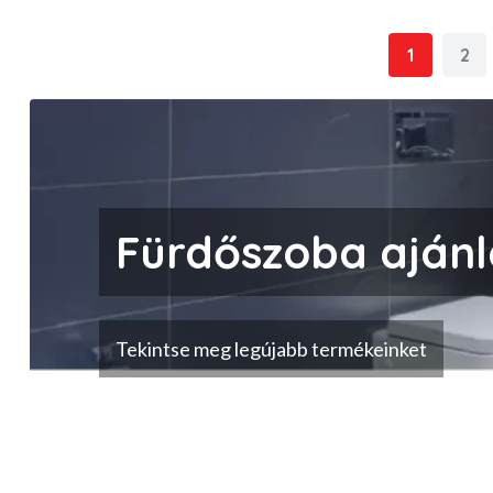
1
2
Fürdőszoba ajánl
Tekintse meg legújabb termékeinket