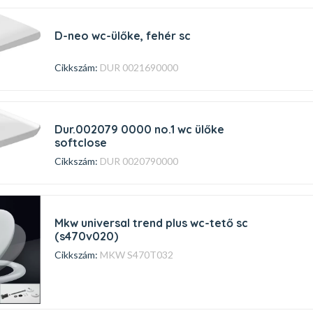
d-neo wc-ülőke, fehér sc
Cikkszám:
DUR 0021690000
dur.002079 0000 no.1 wc ülőke
softclose
Cikkszám:
DUR 0020790000
mkw universal trend plus wc-tető sc
(s470v020)
Cikkszám:
MKW S470T032