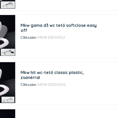
mkw gama d3 wc tető softclose easy
off
Cikkszám:
MKW S0F5V012
mkw hit wc-tető classic plastic,
zsanérral
Cikkszám:
MKW S032V010