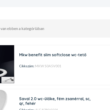
t van ebben a kategóriában
mkw benefit slim softclose wc-tető
Cikkszám:
MKW S0A5V001
saval 2.0 wc-ülőke, fém zsanérral, sc,
qr, fehér
Cikkszám:
ALF 8780 S501