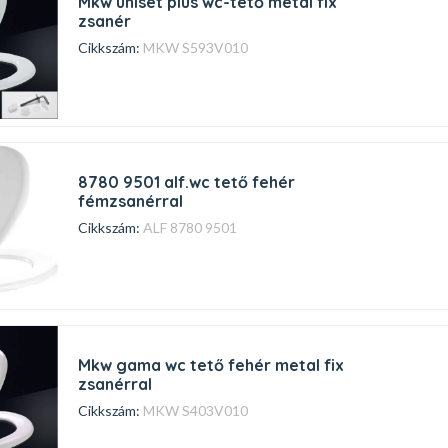
mkw uniset plus wc-tető metal fix
zsanér
Cikkszám:
MKW S593V010
8780 9501 alf.wc tető fehér
fémzsanérral
Cikkszám:
ALF 8780 9501
mkw gama wc tető fehér metal fix
zsanérral
Cikkszám:
MKW S403V010