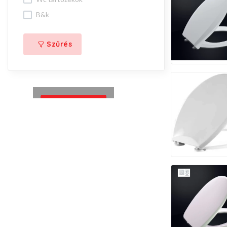
b&k
Szűrés
Megnézem