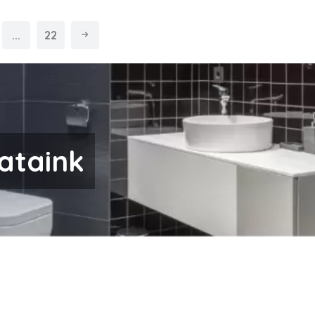
...
22
ataink