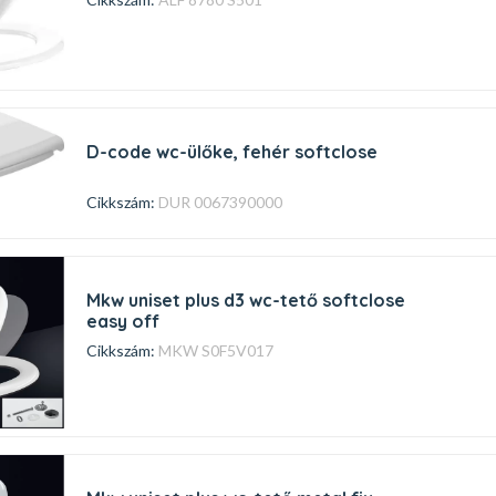
d-code wc-ülőke, fehér softclose
Cikkszám:
DUR 0067390000
mkw uniset plus d3 wc-tető softclose
easy off
Cikkszám:
MKW S0F5V017