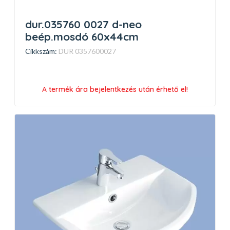
dur.035760 0027 d-neo
beép.mosdó 60x44cm
Cikkszám:
DUR 0357600027
A termék ára bejelentkezés után érhető el!