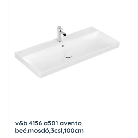
v&b.4156 a501 avento
beé.mosdó,3csl,100cm