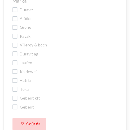
Márka
duravit
alföldi
grohe
ravak
villeroy & boch
duravit ag
laufen
kaldewei
hatria
teka
geberit kft
geberit
Szűrés