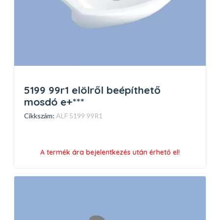
5199 99r1 elölről beépíthető
mosdó e+***
Cikkszám:
ALF 5199 99R1
A termék ára bejelentkezés után érhető el!