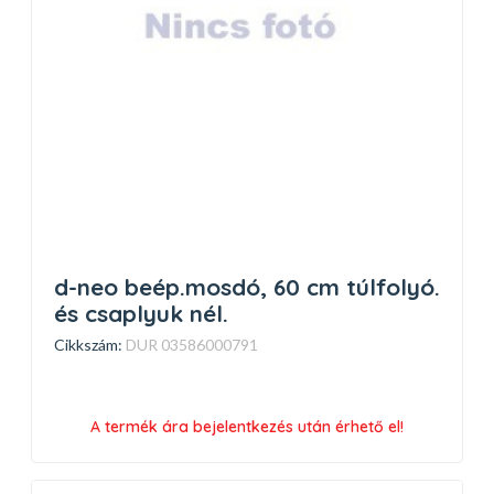
d-neo beép.mosdó, 60 cm túlfolyó.
és csaplyuk nél.
Cikkszám:
DUR 03586000791
A termék ára bejelentkezés után érhető el!