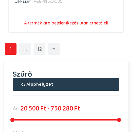
Cikkszám:
V&B 4156A501
A termék ára bejelentkezés után érhető el!
1
...
12
Szűrő
Alaphelyzet
Ár: