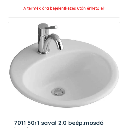
A termék ára bejelentkezés után érhető el!
7011 50r1 saval 2.0 beép.mosdó