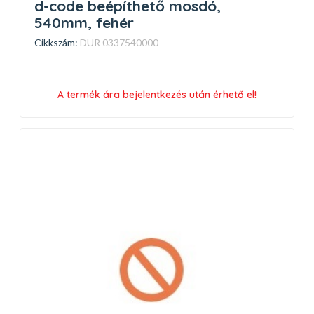
d-code beépíthető mosdó,
540mm, fehér
Cikkszám:
DUR 0337540000
A termék ára bejelentkezés után érhető el!