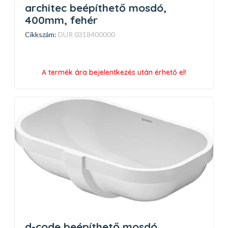
architec beépíthető mosdó,
400mm, fehér
Cikkszám:
DUR 0318400000
A termék ára bejelentkezés után érhető el!
d-code beépíthető mosdó,