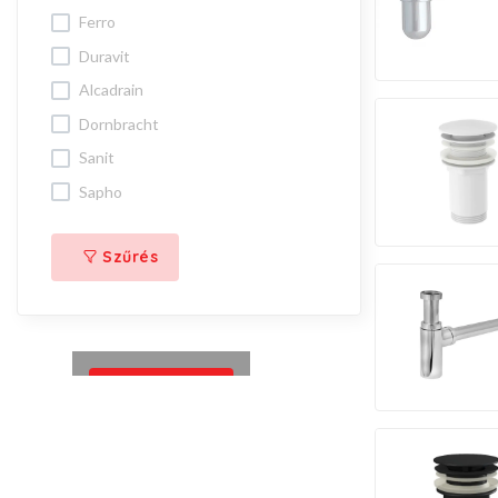
ferro
duravit
alcadrain
dornbracht
sanit
sapho
Szűrés
Megnézem