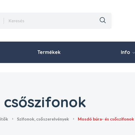
Termékek
Info
 csőszifonok
zítők
szifonok, csőszerelvények
mosdó búra- és csőszifonok