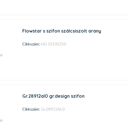
flowstar s szifon szálcsiszolt arany
Cikkszám:
HG 52105250
gr.28912al0 gr.design szifon
Cikkszám:
Gr.28912AL0