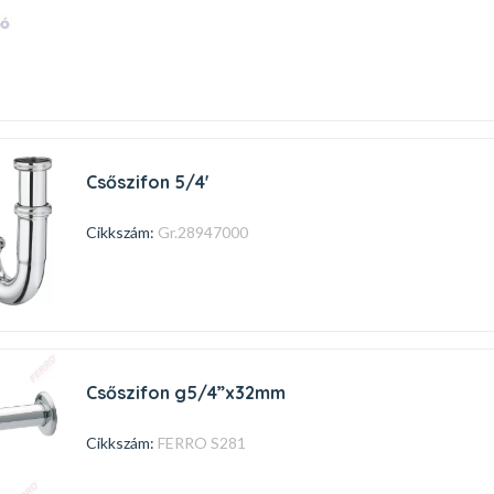
csőszifon 5/4'
Cikkszám:
Gr.28947000
csőszifon g5/4”x32mm
Cikkszám:
FERRO S281