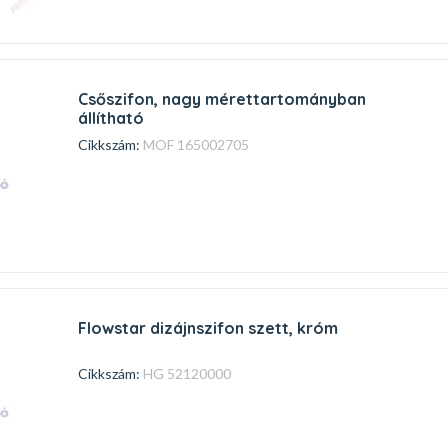
csőszifon, nagy mérettartományban
állítható
Cikkszám:
MOF 165002705
flowstar dizájnszifon szett, króm
Cikkszám:
HG 52120000