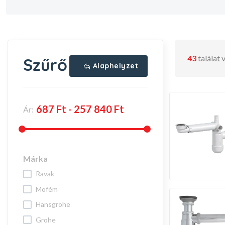
43
találat
Szűrő
Alaphelyzet
Ár:
Márka
ravak
mofém
hansgrohe
grohe