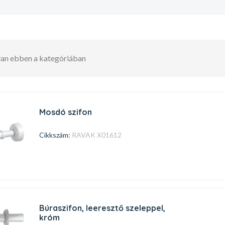
 van ebben a kategóriában
mosdó szifon
Cikkszám:
RAVAK X01612
búraszifon, leeresztő szeleppel,
króm