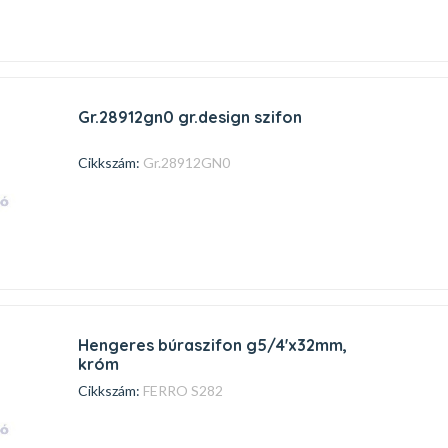
gr.28912gn0 gr.design szifon
Cikkszám:
Gr.28912GN0
hengeres búraszifon g5/4'x32mm,
króm
Cikkszám:
FERRO S282