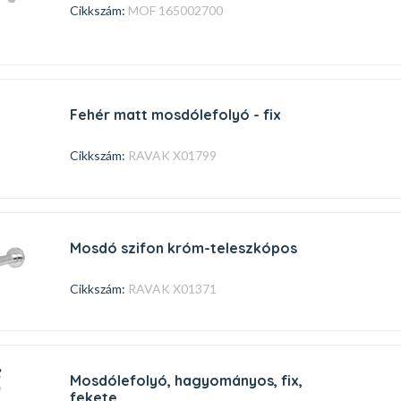
Cikkszám:
MOF 165002700
fehér matt mosdólefolyó - fix
Cikkszám:
RAVAK X01799
mosdó szifon króm-teleszkópos
Cikkszám:
RAVAK X01371
mosdólefolyó, hagyományos, fix,
fekete