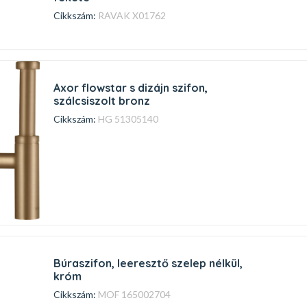
Cikkszám:
RAVAK X01762
axor flowstar s dizájn szifon,
szálcsiszolt bronz
Cikkszám:
HG 51305140
búraszifon, leeresztő szelep nélkül,
króm
Cikkszám:
MOF 165002704