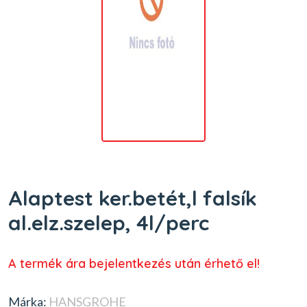
Alaptest ker.betét,l falsík
al.elz.szelep, 4l/perc
A termék ára bejelentkezés után érhető el!
Márka:
HANSGROHE