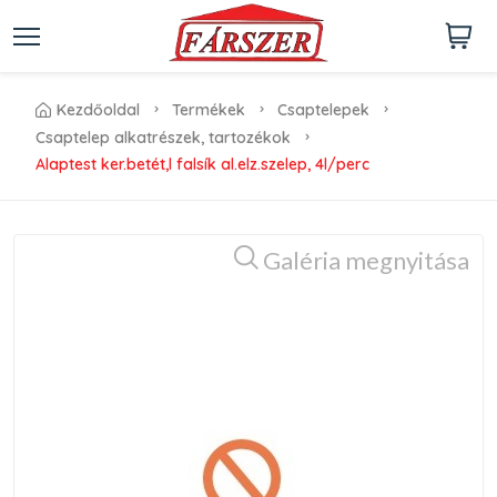
kezdőoldal
termékek
csaptelepek
csaptelep alkatrészek, tartozékok
alaptest ker.betét,l falsík al.elz.szelep, 4l/perc
Galéria megnyitása