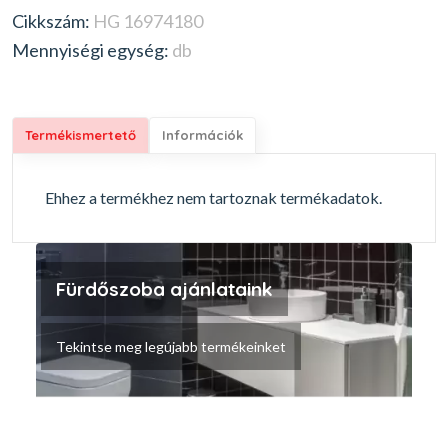
Cikkszám:
HG 16974180
Mennyiségi egység:
db
Termékismertető
Információk
Ehhez a termékhez nem tartoznak termékadatok.
Fürdőszoba ajánlataink
Tekintse meg legújabb termékeinket